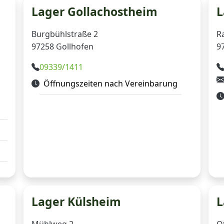
Lager Gollachostheim
L
Burgbühlstraße 2
Ra
97258 Gollhofen
9
09339/1411
Öffnungszeiten nach Vereinbarung
Lager Külsheim
L